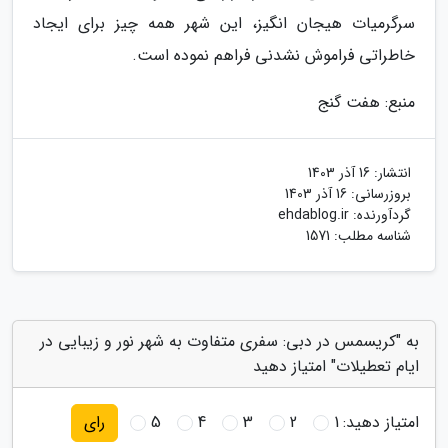
سرگرمیات هیجان انگیز، این شهر همه چیز برای ایجاد
خاطراتی فراموش نشدنی فراهم نموده است.
منبع: هفت گنج
انتشار:
16 آذر 1403
بروزرسانی:
16 آذر 1403
گردآورنده:
ehdablog.ir
شناسه مطلب: 1571
به "کریسمس در دبی: سفری متفاوت به شهر نور و زیبایی در
ایام تعطیلات" امتیاز دهید
امتیاز دهید:
1
2
3
4
5
رای