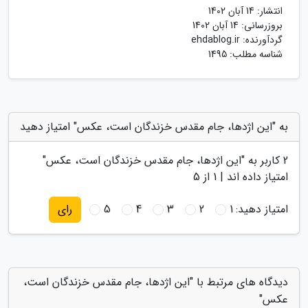
انتشار:
14 آبان 1402
بروزرسانی:
14 آبان 1402
گردآورنده:
ehdablog.ir
شناسه مطلب: 1495
به "این اژدها، جام مقدس خزندگان است، عکس" امتیاز دهید
2
کاربر به "
این اژدها، جام مقدس خزندگان است، عکس
"
امتیاز داده اند |
1
از 5
امتیاز دهید:
1
2
3
4
5
رای
دیدگاه های مرتبط با "این اژدها، جام مقدس خزندگان است،
عکس"