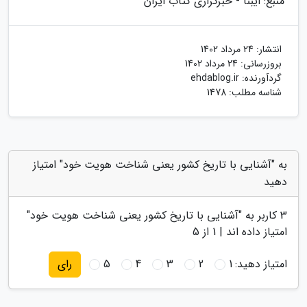
منبع: ایبنا - خبرگزاری کتاب ایران
انتشار:
24 مرداد 1402
بروزرسانی:
24 مرداد 1402
گردآورنده:
ehdablog.ir
شناسه مطلب: 1478
به "آشنایی با تاریخ کشور یعنی شناخت هویت خود" امتیاز
دهید
3
کاربر به "
آشنایی با تاریخ کشور یعنی شناخت هویت خود
"
امتیاز داده اند |
1
از 5
امتیاز دهید:
1
2
3
4
5
رای