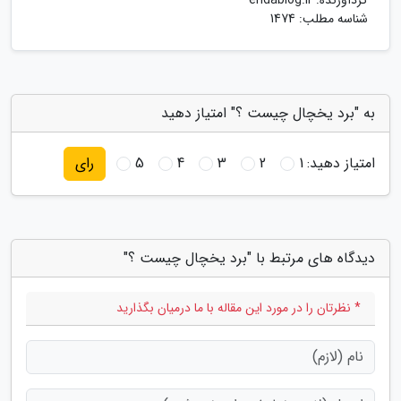
گردآورنده:
ehdablog.ir
شناسه مطلب: 1474
به "برد یخچال چیست ؟" امتیاز دهید
امتیاز دهید:
1
2
3
4
5
رای
دیدگاه های مرتبط با "برد یخچال چیست ؟"
* نظرتان را در مورد این مقاله با ما درمیان بگذارید